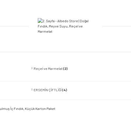
Reçel ve Marmelat
(2)
ERSEMİN ÇİFTLİĞİ
(4)