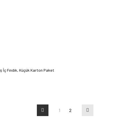
̧ İç Fındık, Küçük Karton Paket
1
2