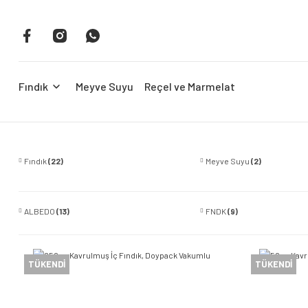
Fındık
Meyve Suyu
Reçel ve Marmelat
Fındık
(22)
Meyve Suyu
(2)
ALBEDO
(13)
FNDK
(9)
TÜKENDİ
TÜKENDİ