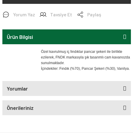
Yorum Yaz
Tavsiye Et
Paylaş
Ürün Bilgisi
Özel kavrulmuş iç fındıklar pancar şekeri ile birlikte
ezilerek, FNDK markasıyla şık tasarımlı cam kavanozda
sunulmaktadır.
İçindekiler: Fındık (%70), Pancar Şekeri (%30), Vanilya.
Yorumlar
Önerileriniz